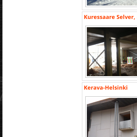
Kuressaare Selver,
Kerava-Helsinki