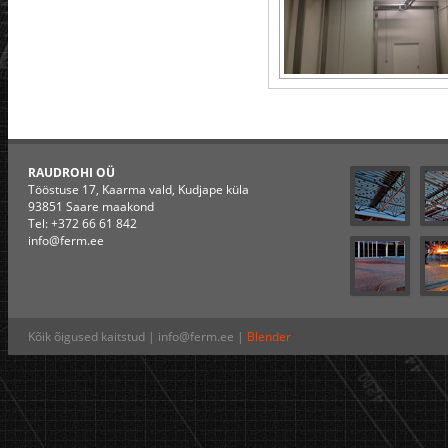
RAUDROHI OÜ
Tööstuse 17, Kaarma vald, Kudjape küla
93851 Saare maakond
Tel: +372 66 61 842
info@ferm.ee
Kõik õigused kaitstud | info@ferm.ee |
Blender