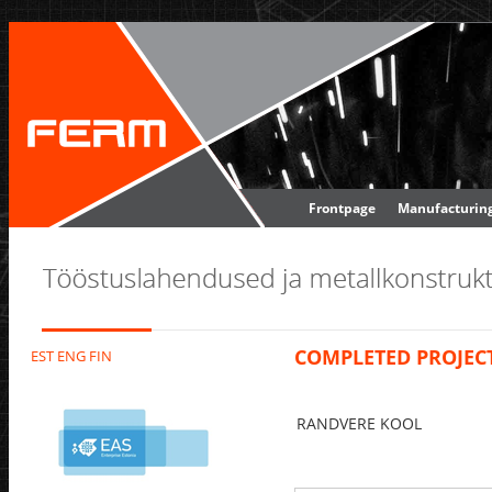
Frontpage
Manufacturin
COMPLETED PROJEC
EST
ENG
FIN
RANDVERE KOOL