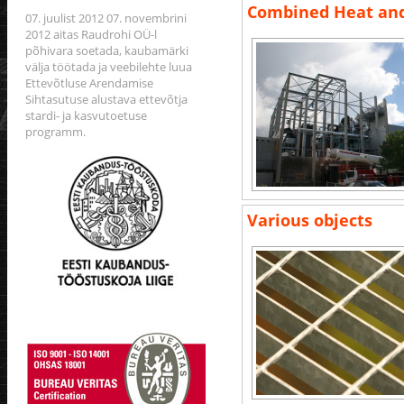
Combined Heat and
07. juulist 2012 07. novembrini
2012 aitas Raudrohi OÜ-l
põhivara soetada, kaubamärki
välja töötada ja veebilehte luua
Ettevõtluse Arendamise
Sihtasutuse alustava ettevõtja
stardi- ja kasvutoetuse
programm.
Various objects