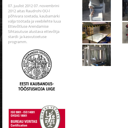
07. juulist 2012 07. novembrini
2012 aitas Raudrohi OÜ-l
põhivara soetada, kaubamärki
välja töötada ja veebilehte luua
Ettevõtluse Arendamise
Sihtasutuse alustava ettevõtja
stardi- ja kasvutoetuse
programm.