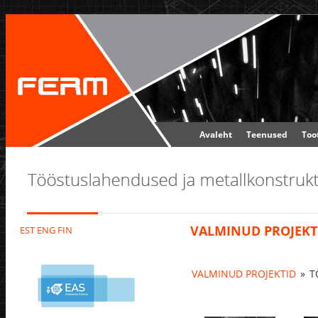
Avaleht
Teenused
Too
VALMINUD PROJEKT
EST
ENG
FIN
VALMINUD PROJEKTID
»
T