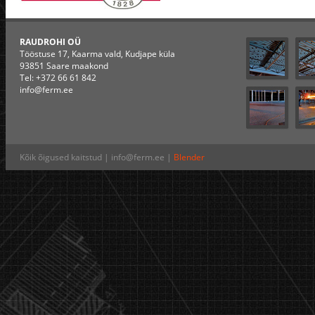
RAUDROHI OÜ
Tööstuse 17, Kaarma vald, Kudjape küla
93851 Saare maakond
Tel: +372 66 61 842
info@ferm.ee
Kõik õigused kaitstud | info@ferm.ee |
Blender