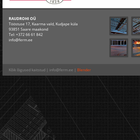
RAUDROHI OÜ
Tööstuse 17, Kaarma vald, Kudjape küla
93851 Saare maakond
Tel: +372 66 61 842
info@ferm.ee
Kõik õigused kaitstud | info@ferm.ee |
Blender