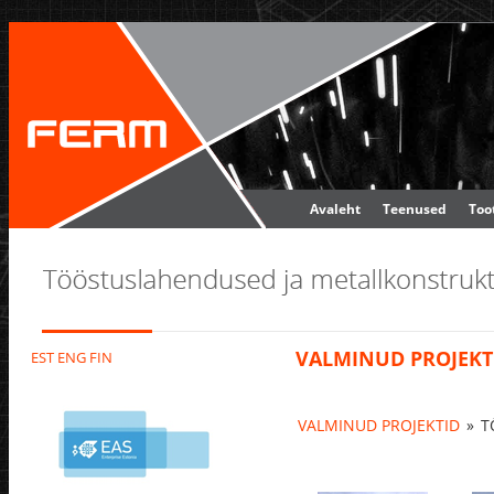
Avaleht
Teenused
Too
VALMINUD PROJEKT
EST
ENG
FIN
VALMINUD PROJEKTID
»
T