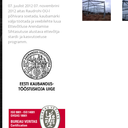
07. juulist 2012 07. novembrini
2012 aitas Raudrohi OÜ-l
põhivara soetada, kaubamärki
välja töötada ja veebilehte luua
Ettevõtluse Arendamise
Sihtasutuse alustava ettevõtja
stardi- ja kasvutoetuse
programm.